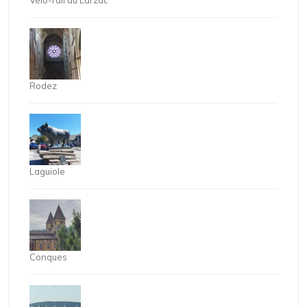
Vélo-rail du Larzac
Rodez
Laguiole
Conques