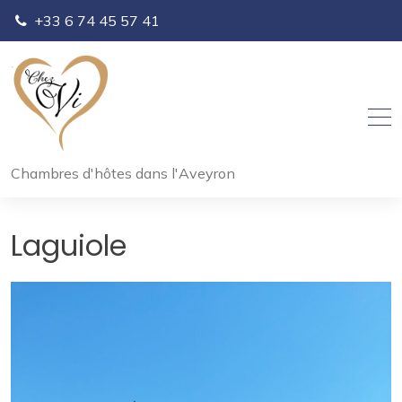
Skip
+33 6 74 45 57 41
to
content
Chambres d'hôtes dans l'Aveyron
Laguiole